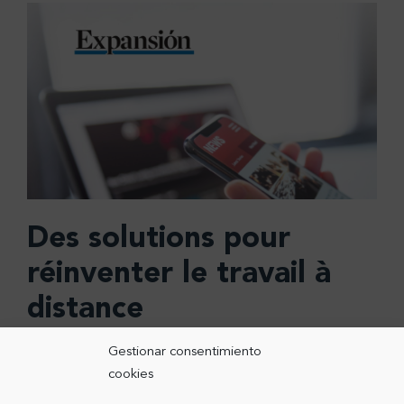
Des solutions pour
réinventer le travail à
distance
Gestionar consentimiento
13-04-2021
CoComm dans les médias
cookies
Le journal Expansión présente les appareils CoComm