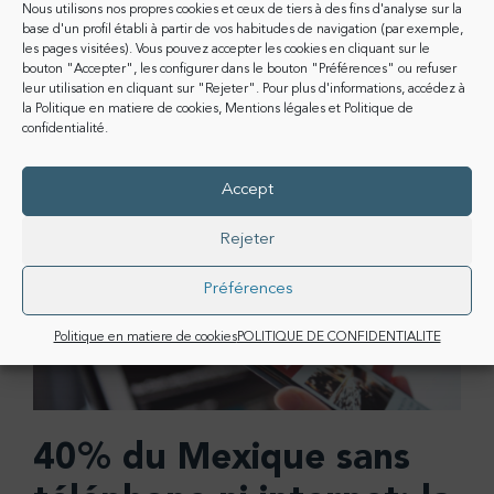
Nous utilisons nos propres cookies et ceux de tiers à des fins d'analyse sur la
dans sa section “startups” comme “les appareils idéaux
base d'un profil établi à partir de vos habitudes de navigation (par exemple,
pour les nouveaux environnements de travail”. Les
les pages visitées). Vous pouvez accepter les cookies en cliquant sur le
solutions de communication et de connectivité de
bouton "Accepter", les configurer dans le bouton "Préférences" ou refuser
leur utilisation en cliquant sur "Rejeter". Pour plus d'informations, accédez à
CoComm s’adaptent aux nouveaux besoins de...
la
Politique en matiere de cookies
,
Mentions légales
et
Politique de
confidentialité
.
Accept
Rejeter
Préférences
Politique en matiere de cookies
POLITIQUE DE CONFIDENTIALITE
40% du Mexique sans