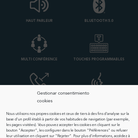
HAUT PARLEUR
BLUETOOTH 5.0
MULTI CONFÉRENCE
TOUCHES PROGRAMMABLES
Gestionar consentimiento
TRANSFERT D'APPELS
VOIX HD
cookies
Nous utilisons nos propres cookies et ceux de tiers à des fins d'analyse sur la
base d'un profil établi à partir de vos habitudes de navigation (par exemple,
les pages visitées). Vous pouvez accepter les cookies en cliquant sur le
bouton "Accepter", les configurer dans le bouton "Préférences" ou refuser
leur utilisation en cliquant sur "Rejeter". Pour plus d'informations, accédez à
4G VOLTE / VOWIFI