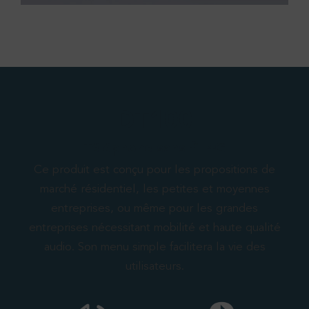
DT100
Téléphone sans fil 4G
Ce produit est conçu pour les propositions de
marché résidentiel, les petites et moyennes
entreprises, ou même pour les grandes
entreprises nécessitant mobilité et haute qualité
audio. Son menu simple facilitera la vie des
utilisateurs.