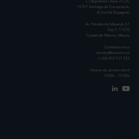
C/ República Checa 23-25,
15707 Santiago de Compostela,
A Coruña (Espagne)
Av. Presidente Masaryk, 61
Piso 7, 11570
Ciudad de México, Mexico
Contactez-nous
clientes@cocomm.es
(+34) 902 931 523
Horaire du service client
9:00h – 15:00h