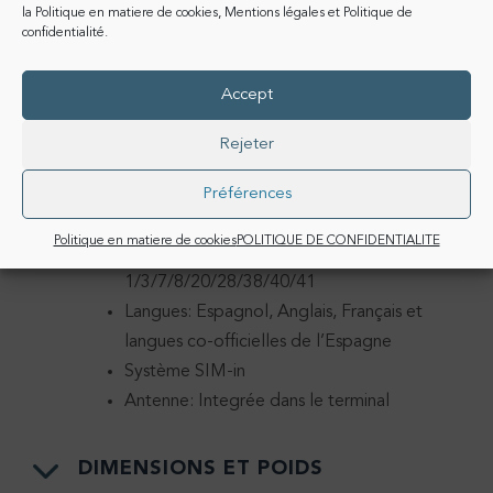
la
Politique en matiere de cookies
,
Mentions légales
et
Politique de
confidentialité
.
Accept
Rejeter
GÉNÉRAL
Préférences
Fréquences: GSM 900/1800 MHZ, UMTS
Politique en matiere de cookies
POLITIQUE DE CONFIDENTIALITE
900/2100 MHz et LTE Bandes
1/3/7/8/20/28/38/40/41
Langues: Espagnol, Anglais, Français et
langues co-officielles de l’Espagne
Système SIM-in
Antenne: Integrée dans le terminal
DIMENSIONS ET POIDS