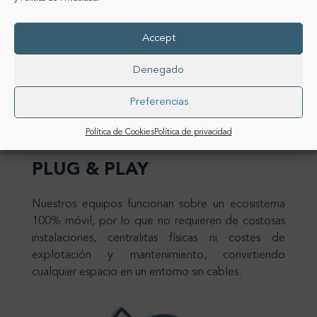
Accept
Denegado
Preferencias
Política de Cookies
Política de privacidad
PLUG & PLAY
Nuestros equipos funcionan sobre un ecosistema
100% móvil, por lo que no requieren de costosas
instalaciones, centralitas físicas ni costes de
explotación y mantenimiento, convirtiendo
cualquier espacio en un entorno sin cables.