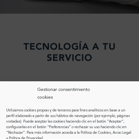
TECNOLOGÍA A TU
SERVICIO
Gestionar consentimiento
cookies
Utilizamos cookies propias y de terceros para fines analíticos en base a un
PARA OPERADORES
PARA ENTORNOS CORPORATIVOS
perfil elaborado a partir de sus hábitos de navegación (por ejemplo, páginas
visitadas). Puede aceptar las cookies haciendo clic en el botón “Aceptar”,
PARA PARTICULARES
configurarlas en el botón “Preferencias” o rechazar su uso haciendo clic en
“Rechazar”. Para más información acceda a la
Política de Cookies
,
Aviso Legal
y
Política de Privacidad
.