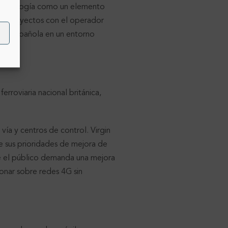
e tecnología como un elemento
 en proyectos con el operador
añía española en un entorno
ferroviaria nacional británica,
vía y centros de control. Virgin
e sus prioridades de mejora de
de el público demanda una mejora
onar sobre redes 4G sin