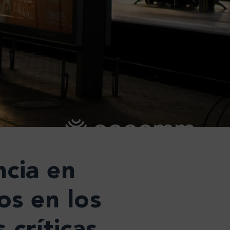
cia en
s en los