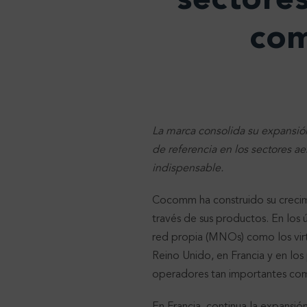
sectores
com
La marca consolida su expansión 
de referencia en los sectores ae
indispensable.
Cocomm ha construido su crecimi
través de sus productos. En los
red propia (MNOs) como los virt
Reino Unido, en Francia y en lo
operadores tan importantes co
En Francia, continua la expansi