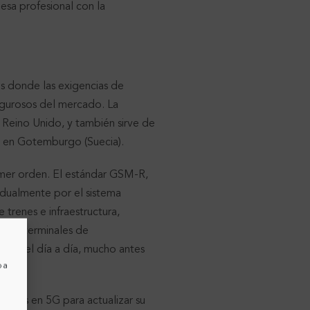
esa profesional con la
es donde las exigencias de
rigurosos del mercado. La
 Reino Unido, y también sirve de
 en Gotemburgo (Suecia).
rimer orden. El estándar GSM-R,
adualmente por el sistema
trenes e infraestructura,
ón de terminales de
nal del día a día, mucho antes
o a
adas en 5G para actualizar su