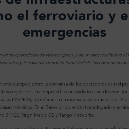
 de infraestructuras
o el ferroviario y e
emergencias
entre operadores de red europeos y da un salto cualitativo al in
ronáutico y ferroviario, donde la fiabilidad de las comunicacio
ento europeo sobre la confianza de los operadores de red pres
 últimos ejercicios, la compañía ha consolidado acuerdos con ope
uales (MVNOs), de referencia en sus respectivos mercados. A de
s países Nórdicos. En el Reino Unido se han homologado y sumin
mo BT/EE, Virgin Media O2 y Tango Networks.
ón de los proyectos con Bouygues Telecom y su participada Keyyo