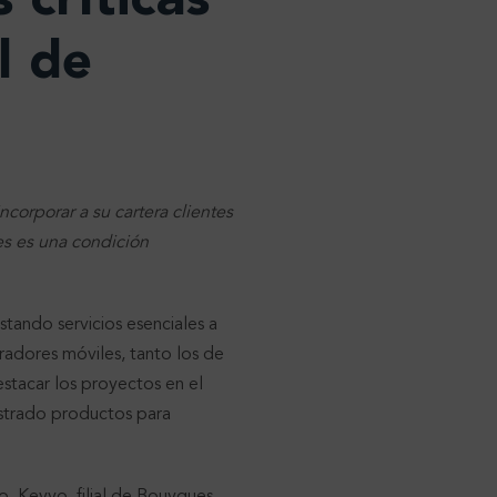
 críticas
l de
corporar a su cartera clientes
nes es una condición
tando servicios esenciales a
radores móviles, tanto los de
stacar los proyectos en el
istrado productos para
. Keyyo, filial de Bouygues