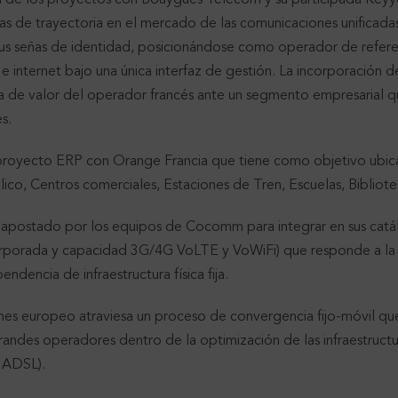
 de trayectoria en el mercado de las comunicaciones unificadas
sus señas de identidad, posicionándose como operador de refer
il e internet bajo una única interfaz de gestión. La incorporació
a de valor del operador francés ante un segmento empresarial qu
s.
proyecto ERP con Orange Francia que tiene como objetivo ubic
lico, Centros comerciales, Estaciones de Tren, Escuelas, Bibliote
 apostado por los equipos de Cocomm para integrar en sus catál
corporada y capacidad 3G/4G VoLTE y VoWiFi) que responde a l
ndencia de infraestructura física fija.
es europeo atraviesa un proceso de convergencia fijo-móvil que
randes operadores dentro de la optimización de las infraestructur
 ADSL).