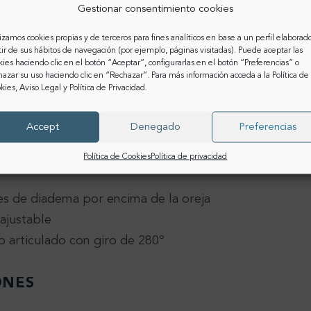
Gestionar consentimiento cookies
lizamos cookies propias y de terceros para fines analíticos en base a un perfil elaborad
tir de sus hábitos de navegación (por ejemplo, páginas visitadas). Puede aceptar las
OMTP
USB TIPO A
kies haciendo clic en el botón “Aceptar”, configurarlas en el botón “Preferencias” o
hazar su uso haciendo clic en “Rechazar”. Para más información acceda a la
Política de
kies
,
Aviso Legal
y
Política de Privacidad
.
Accept
Denegado
Preferencias
Política de Cookies
Política de privacidad
es de diadema por encima de la oreja
ajustable
 articulado con giro de 280º
ONES