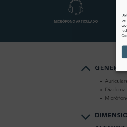
Uti
par
MICRÓFONO ARTICULADO
coo
rec
Coo
GENERAL
Auricular
Diadema 
Micrófono
DIMENSI