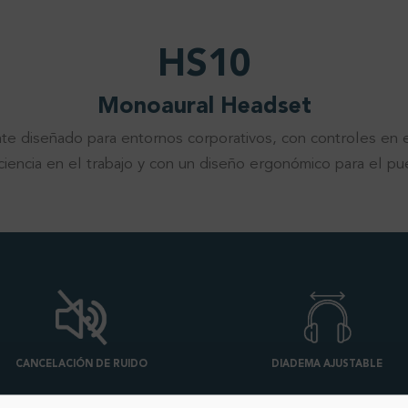
HS10
Monoaural Headset
te diseñado para entornos corporativos, con controles en e
iciencia en el trabajo y con un diseño ergonómico para el pu
CANCELACIÓN DE RUIDO
DIADEMA AJUSTABLE