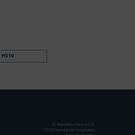
 HS10
C/ República Checa 23-25,
15707 Santiago de Compostela,