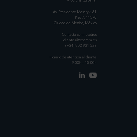
A Coruña (España)
Av. Presidente Masaryk, 61
Piso 7, 11570
Ciudad de México, México
Contacta con nosotros
clientes@cocomm.es
(+34) 902 931 523
Horario de atención al cliente
9:00h – 15:00h